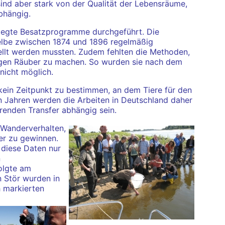
sind aber stark von der Qualität der Lebensräume,
bhängig.
elegte Besatzprogramme durchgeführt. Die
elbe zwischen 1874 und 1896 regelmäßig
ellt werden mussten. Zudem fehlten die Methoden,
gegen Räuber zu machen. So wurden sie nach dem
nicht möglich.
 kein Zeitpunkt zu bestimmen, an dem Tiere für den
n Jahren werden die Arbeiten in Deutschland daher
renden Transfer abhängig sein.
 Wanderverhalten,
r zu gewinnen.
 diese Daten nur
n
olgte am
 Stör wurden in
h markierten