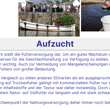
Aufzucht
t stellt die Futterversorgung dar.
Um ein gutes Wachstum d
erven für die Geschlechtsreifung zur Verfügung zu stellen, 
m wichtig. Auch zur Vermeidung von Mangelerscheinungen i
utters von großer Bedeutung.
im Vergleich zu vielen anderen Störarten als ein ausgesproc
ng auf Trockenfutter gelingt mit kommerziellem Futter nur s
 Inhaltsstoffe und der Textur war daher notwendig. Doch a
etem Natur- auf Vollfutter nur langsam und mit stark schw
 Schwerpunkt der Nahrungsversorgung daher immer noch bei