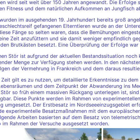
den wird seit weit über 150 Jahren angewandt. Die Erfolge 
ren Fitness und dem natürlichen Aufkommen an Jungfisch a
 wurden im ausgehenden 19. Jahrhundert bereits groß ang
schlechtsreif gefangenen Elterntieren wurde an der Unter
 diese Fänge so selten waren, dass die Bemühungen eingest
 eine Zeit anzufüttern und sie damit weniger empfindlich 
 den Brutkästen besetzt. Eine Überprüfung der Erfolge war 
en Stör ist aufgrund der aktuellen Bestandssituation noch
hender Menge zur Verfügung stehen werden. In den nächste
lgen der Vermehrung in Frankreich und dem daraus resultie
eit gilt es zu nutzen, um detaillierte Erkenntnisse zu dem
Lebensräumen und dem Zeitpunkt der Abwanderung ins Mee
Stör so früh einem massiven Rückgang unterlegen ist, sind
fügbar. Diese Punkte werden im Rahmen von experimentelle
 umgesetzt. Der Erstbesatz im Nordseeeinzugsgebiet erf
ende experimentelle Besatzmaßnahmen mit dem europäischen
olgende Arbeiten basierten auf dem Besatz von telemetrisc
rio im Rahmen der Versuche ausgesetzt worden.