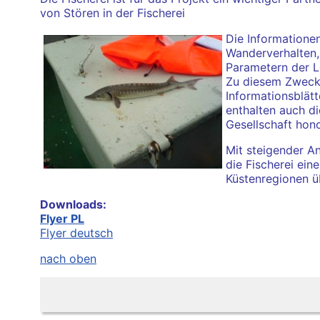
von Stören in der Fischerei
Die Informatione
Wanderverhalten,
Parametern der 
Zu diesem Zweck 
Informationsblätt
enthalten auch d
Gesellschaft hono
Mit steigender A
die Fischerei ein
Küstenregionen ü
Downloads:
Flyer PL
Flyer deutsch
nach oben