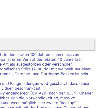
itt in den letzten 100 Jahren einen massiven
pa ist er im Verlauf der letzten 40 Jahre fast
ie Art als ausgestorben oder verschollen.
päischen Störs (A. sturio) mit weltweit nur einer
Gironde-, Garonne- und Dordogne-Becken ist sehr
n und Fangmeldungen wird geschätzt, dass diese
ividuen beschränkt ist.
ically endangered“ (CR-A2d) nach den IUCN–Kriterien
leitet sich die Notwendigkeit ab, massive
n und wenn möglich eine zweite "backup"
sammenarbeit mit der französischen Cemagref und