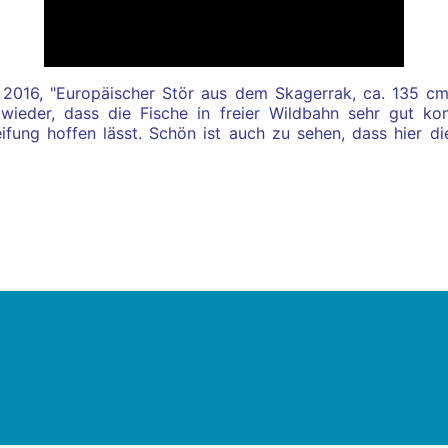
2016, "Europäischer Stör aus dem Skagerrak, ca. 135 cm
ieder, dass die Fische in freier Wildbahn sehr gut ko
ifung hoffen lässt. Schön ist auch zu sehen, dass hier d