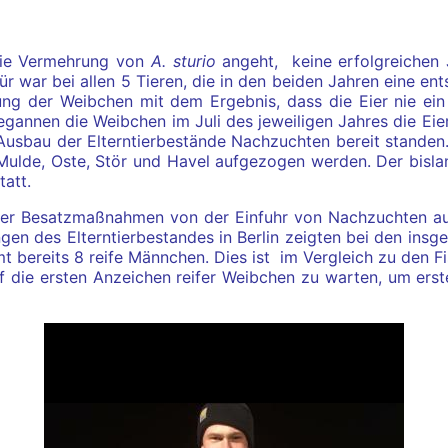
die Vermehrung von
A. sturio
angeht,
keine erfolgreichen 
r war bei allen 5 Tieren, die in den beiden Jahren eine ent
ng der Weibchen mit dem Ergebnis, dass die Eier nie ein 
begannen die Weibchen im Juli des jeweiligen Jahres die Eie
usbau der Elterntierbestände Nachzuchten bereit standen. 
, Mulde, Oste, Stör und Havel aufgezogen werden. Der bisla
att.
 der Besatzmaßnahmen von der Einfuhr von Nachzuchten aus
gen des Elterntierbestandes in Berlin zeigten bei den ins
t bereits 8 reife Männchen. Dies ist
im Vergleich zu den F
 auf die ersten Anzeichen reifer Weibchen zu warten, um e