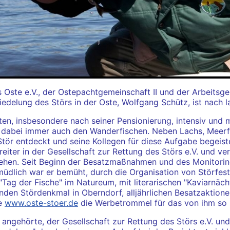
s Oste e.V., der Ostepachtgemeinschaft II und der Arbeits
delung des Störs in der Oste, Wolfgang Schütz, ist nach la
en, insbesondere nach seiner Pensionierung, intensiv und m
t dabei immer auch den Wanderfischen. Neben Lachs, Meerfo
tör entdeckt und seine Kollegen für diese Aufgabe begeiste
reiter in der Gesellschaft zur Rettung des Störs e.V. und v
ehen. Seit Beginn der Besatzmaßnahmen und des Monitoring
üdlich war er bemüht, durch die Organisation von Störfest
ag der Fische" im Natureum, mit literarischen "Kaviarnächt
n Stördenkmal in Oberndorf, alljährlichen Besatzaktion
te
www.oste-stoer.de
die Werbetrommel für das von ihm so b
ngehörte, der Gesellschaft zur Rettung des Störs e.V. und 