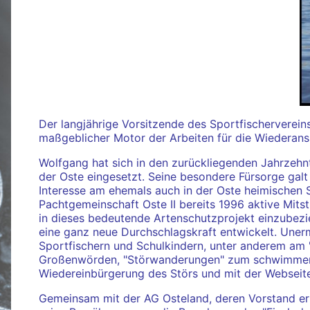
Der langjährige Vorsitzende des Sportfischerverein
maßgeblicher Motor der Arbeiten für die Wiederansie
Wolfgang hat sich in den zurückliegenden Jahrzehnt
der Oste eingesetzt. Seine besondere Fürsorge gal
Interesse am ehemals auch in der Oste heimischen S
Pachtgemeinschaft Oste II bereits 1996 aktive Mitst
in dieses bedeutende Artenschutzprojekt einzubezi
eine ganz neue Durchschlagskraft entwickelt. Unerm
Sportfischern und Schulkindern, unter anderem am "T
Großenwörden, "Störwanderungen" zum schwimmende
Wiedereinbürgerung des Störs und mit der Websei
Gemeinsam mit der AG Osteland, deren Vorstand er a