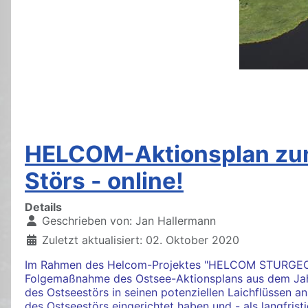
HELCOM-Aktionsplan zum
Störs - online!
Details
Geschrieben von:
Jan Hallermann
Zuletzt aktualisiert: 02. Oktober 2020
Im Rahmen des Helcom-Projektes "HELCOM STURGEON R
Folgemaßnahme des Ostsee-Aktionsplans aus dem Jahr 
des Ostseestörs in seinen potenziellen Laichflüssen a
des Ostseestörs eingerichtet haben und - als langfrist