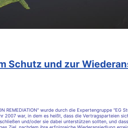
 Schutz und zur Wiederans
EMEDIATION" wurde durch die Expertengruppe "EG Stur" e
2007 war, in dem es heißt, dass die Vertragsparteien sic
nschließen und/oder sie dabei unterstützen sollten, und da
iges Ziel, nachdem ihre erfolgreiche Wiederansiedlung errei