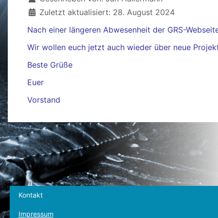
Zuletzt aktualisiert: 28. August 2024
Nach einer längeren Abwesenheit der GRS-Webseite 
Wir wollen euch jetzt auch wieder über neue Proje
Beste Grüße
Euer
Vorstand
Kontakt
Impressum